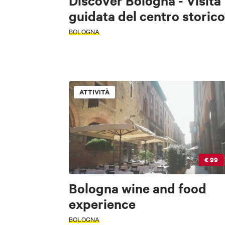
Discover Bologna - Visita
guidata del centro storico
BOLOGNA
PERIODO
ATTIVITÀ
PERIODO
Seleziona un pe
Seleziona un pe
+
€ 99
−
CERCA
TIPOLOGIA
Bologna wine and food
experience
FILTRI
BOLOGNA
TIPOLOGIA