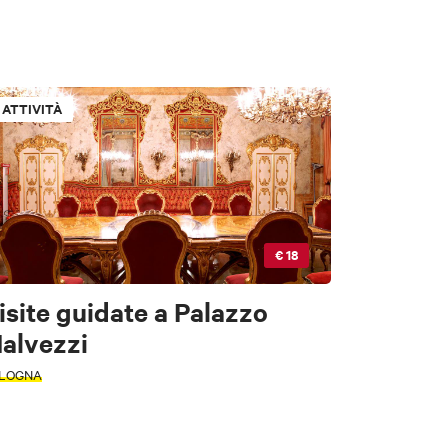
ATTIVITÀ
ori
€ 18
isite guidate a Palazzo
alvezzi
e
LOGNA