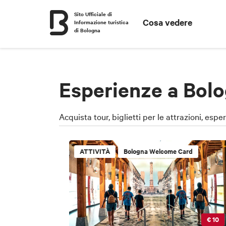
Sito Ufficiale di
Cosa vedere
Informazione turistica
di Bologna
Esperienze a Bolo
Acquista tour, biglietti per le attrazioni, espe
ATTIVITÀ
Bologna Welcome Card
€ 10