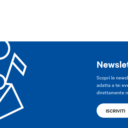
ppennino
Area imolese
Pianura
Modena
Altre città
ppennino
Area imolese
Pianura
Modena
Altre città
APP
APP
Newsle
Scopri le news
adatta a te: ev
direttamente ne
ISCRIVITI