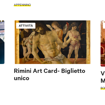
APPENNINO
CARD
ATTIVITÀ
od & Drink
Musica e
Natura e
Lifestyle
Sport e Mot
Spettacolo
Paesaggio
Rimini Art Card- Biglietto
V
ostra solo esperienze convenzionati BWC
unico
M
Natura e
Musica e
Food & Drink
Sport e Motori
Lifestyl
Paesaggio
Spettacolo
BO
opri cos'è la Bologna Welcome Card