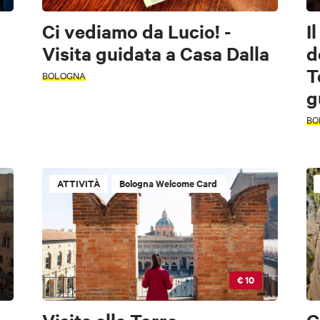
Ci vediamo da Lucio! -
I
Visita guidata a Casa Dalla
d
T
BOLOGNA
g
BO
ATTIVITÀ
Bologna Welcome Card
€ 10