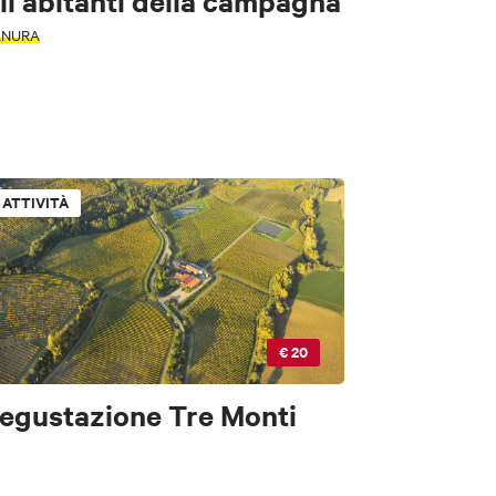
li abitanti della campagna
ANURA
ATTIVITÀ
€ 20
egustazione Tre Monti