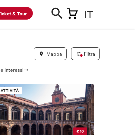
IT
icket & Tour
Mappa
Filtra
a e interessi➝
ATTIVITÀ
€ 10