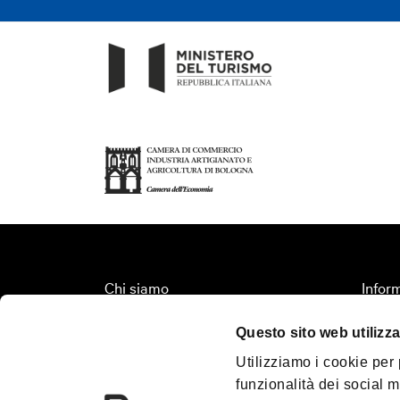
Chi siamo
Inform
Fondazione Bologna Welcome
Organi
Questo sito web utilizza
Contatti
Territ
Utilizziamo i cookie per
Palazzo Re Enzo
Turis
funzionalità dei social m
Convention Bureau
Media