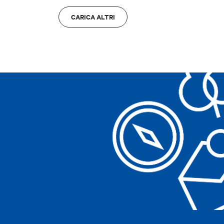
Bologna
A
CARICA ALTRI
Bologna
A
Cancella filtri
Cancella filtri