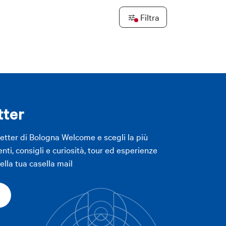
Filtra
Leaflet
|
©
OpenStreetMap
contributors ©
CARTO
LICA FILTRI
LICA FILTRI
tter
letter di Bologna Welcome e scegli la più
enti, consigli e curiosità, tour ed esperienze
lla tua casella mail