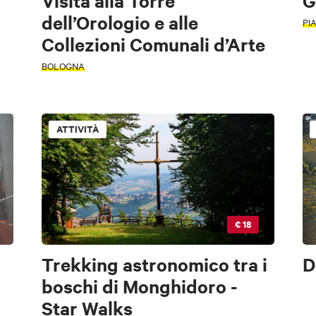
Visita alla Torre
G
dell’Orologio e alle
PI
Collezioni Comunali d’Arte
BOLOGNA
ATTIVITÀ
riodo
riodo
€ 18
Trekking astronomico tra i
D
boschi di Monghidoro -
Star Walks