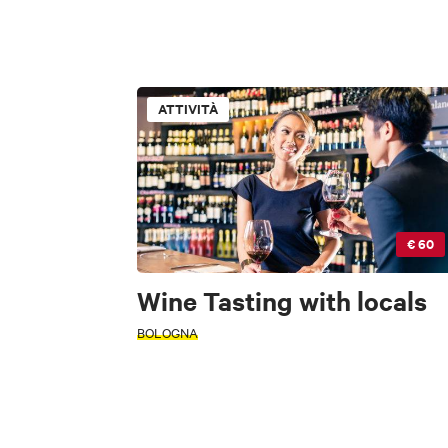
Accessibile
ATTIVITÀ
INTERESSI
FILTRI
ATTIVITÀ
Accessibile
Arte e Cultura
Fo
INTERESSI
€ 60
Wine Tasting with locals
M
BOLOGNA
Arte e Cultura
Sc
ZONA
ZONA