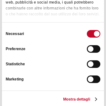
web, pubblicità e social media, i quali potrebbero
ALTRE CITTÀ
combinarle con altre informazioni che ha fornito loro
o che hanno raccolto dal suo utilizzo dei loro servizi.
ATTIVITÀ
Selezione
Necessari
del
consenso
Preferenze
Statistiche
€ 0
Bologna Portici Festival - Visite guidate ai
Marketing
portici UNESCO
BOLOGNA
Mostra dettagli