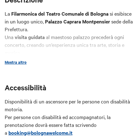
La
Filarmonica del Teatro Comunale
di Bologna
si esibisce
in un luogo unico,
Palazzo Caprara Montpensier
sede della
Prefettura.
Una
visita guidata
al maestoso palazzo precederà ogni
concerto, creando un’esperienza unica tra arte, storia e
musica.
Tra sfarzosi saloni, impreziositi da opere d’arte e arredi
Mostra altro
originali, passando per la sala con teatro privato, la camera
di Napoleone Bonaparte, fino alla stanza destinata al
Presidente della Repubblica Italiana, la visita si concluderà
Accessibilità
al
Salone della Guardia
dove si svolgerà il concerto.
Disponibilità di un ascensore per le persone con disabilità
Intero
:
€15
motoria.
Ridotto:
€ 10
(possessori Card Cultura; bambini dai 6 agli 11
Per persone con disabilità ed accompagnatori, la
anni compiuti; accompagnatore di persone con disabilità)
prenotazione dovrà essere fatta scrivendo
Gratis
bambini 0-5 anni; persone con disabilità
a
booking@bolognawelcome.it