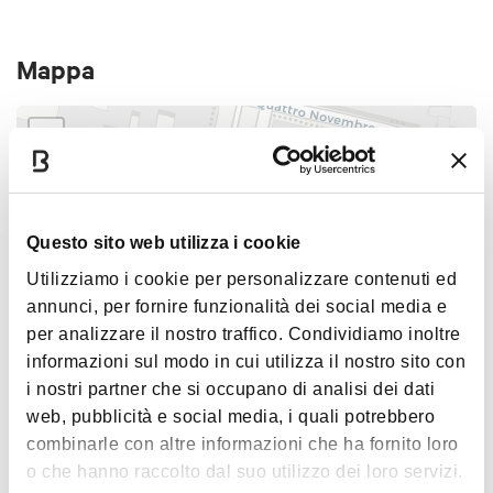
N.B. La prenotazione dei biglietti per le persone con
disabilità che hanno diritto ad accesso gratuito dovrà
Mappa
essere effettuata scrivendo
a
booking@bolognawelcome.it
oppure recandosi all'Info
Point in Piazza Maggiore.
+
−
Servizi inclusi:
Guida abilitata
Questo sito web utilizza i cookie
Ingresso a a Palazzo Caprara Montpensier
1
Utilizziamo i cookie per personalizzare contenuti ed
Il concerto al termine del tour è gratuito e offerto dalla
annunci, per fornire funzionalità dei social media e
Fondazione Del Monte; la partecipazione al concerto è
per analizzare il nostro traffico. Condividiamo inoltre
abbinata alla visita guidata (non sarà quindi possibile
informazioni sul modo in cui utilizza il nostro sito con
assistere al solo concerto).
i nostri partner che si occupano di analisi dei dati
web, pubblicità e social media, i quali potrebbero
Punto di ritrovo (15 minuti prima dell'inizio della visita):
|
©
contributors ©
Leaflet
OpenStreetMap
CARTO
combinarle con altre informazioni che ha fornito loro
Ingresso di Palazzo Caprara
o che hanno raccolto dal suo utilizzo dei loro servizi.
Via IV Novembre 26, Bologna
1