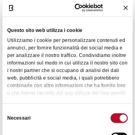
del festival, la buona musica e il buon cibo locale.
Questo sito web utilizza i cookie
Utilizziamo i cookie per personalizzare contenuti ed
annunci, per fornire funzionalità dei social media e
per analizzare il nostro traffico. Condividiamo inoltre
informazioni sul modo in cui utilizza il nostro sito con
i nostri partner che si occupano di analisi dei dati
web, pubblicità e social media, i quali potrebbero
combinarle con altre informazioni che ha fornito loro
o che hanno raccolto dal suo utilizzo dei loro servizi.
Selezione
Necessari
del
© Ph. Giorgio Barbato
consenso