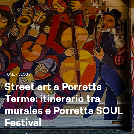
HOME
/
BLOG
/
Street art a Porretta
Terme: itinerario tra
murales e Porretta SOUL
Festival