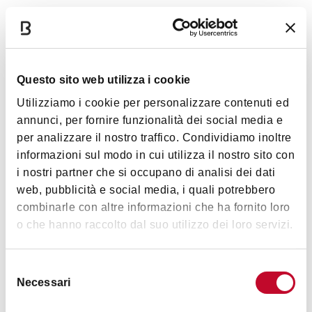
Dettagli
Servizi
Questo sito web utilizza i cookie
POSTI AUTO
(NO GPL): 477
Utilizziamo i cookie per personalizzare contenuti ed
annunci, per fornire funzionalità dei social media e
71 al piano strada, senza limitazione di altezza
per analizzare il nostro traffico. Condividiamo inoltre
PIANO -1 BLU: 96 (H MAX MT 2,10)
informazioni sul modo in cui utilizza il nostro sito con
PIANO -2 VERDE: 94 (H MAX MT 2,10)
Mostra altro
i nostri partner che si occupano di analisi dei dati
PIANO -3 ROSSO: 108 (H MAX MT 2,10)
web, pubblicità e social media, i quali potrebbero
PIANO -4 GIALLO: 108 (H MAX MT 2,10) Attenzione: il
combinarle con altre informazioni che ha fornito loro
piano è riservato alla sosta dei veicoli del personale del
Orari
o che hanno raccolto dal suo utilizzo dei loro servizi.
gruppo Ferrovie dello Stato Italiane
POSTI RISERVATI DIVERSAMENTE ABILI
: 10, esterni alla
barriera - sul piano strada, accessibili esclusivamente da Via
Selezione
Matteotti.
tutti i giorni 05.30 - 24.00
Necessari
del
POSTI ROSA
: 8 (PIANO -1 BLU)
consenso