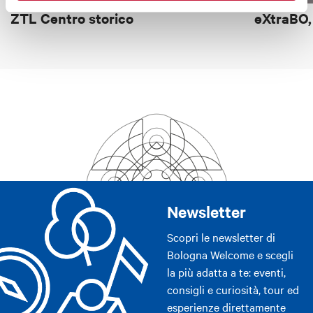
25, 30, 36, 61, 62, 77, BLQ
ZTL Centro storico
eXtraBO,
Newsletter
Scopri le newsletter di
Bologna Welcome e scegli
la più adatta a te: eventi,
consigli e curiosità, tour ed
esperienze direttamente