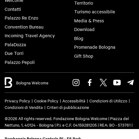
Welcome
Territorio
Contatti
Turismo accessibile
Palazzo Re Enzo
Media & Press
Convention Bureau
Download
Incoming Travel Agency
Blog
PalaDozza
Promenade Bologna
Due Torri
Gift Shop
Palazzo Pepoli
Bologna Welcome
Privacy Policy
Cookie Policy
Accessibilità
Condizioni di Utilizzo
Condizioni di Vendita
Criteri di pubblicazione
©2026 All rights reserved. Fondazione Bologna Welcome | Piazza del
Nettuno, 1, 40124 - Bologna | P.I. e C.F. 04159281205 | REA: BO - 573761 |
Telefono
+39 051 6583111
| Email:
info@bolognawelcome.it
|
PEC:
fondazionebolognawelcome@legalmail.it
Parcheggio Bologna Centrale P1 - FS Park