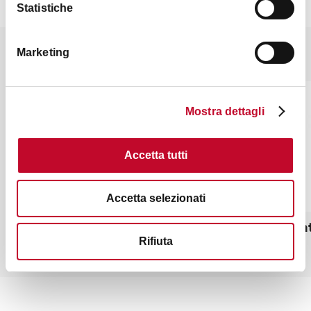
Statistiche
Marketing
Potrebbe interessarti anche
ALTRO
ALTRO
Mostra dettagli
Accetta tutti
Accetta selezionati
Bologna Welcome - Infopoint Piazza
ZTL Cent
Maggiore (IAT-R)
Rifiuta