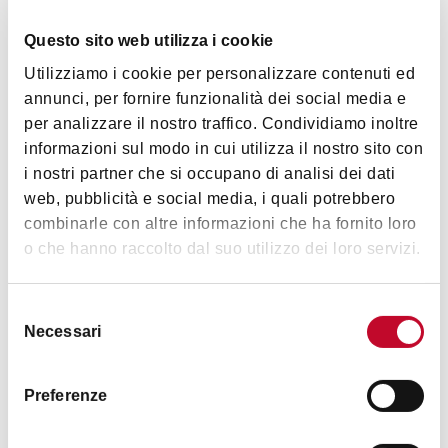
presidiato
Altezza massima accesso veicoli: 2,20 mt
Questo sito web utilizza i cookie
Ben collegato alle rete di trasporto pubblico per consentire
Mostra altro
Utilizziamo i cookie per personalizzare contenuti ed
agli utenti di parcheggiare l'auto e prendere il bus: linee 11,
annunci, per fornire funzionalità dei social media e
27, 36, 37, 61, 68, 87, 88, 92, 95, 97, 98, A
per analizzare il nostro traffico. Condividiamo inoltre
Orari
informazioni sul modo in cui utilizza il nostro sito con
i nostri partner che si occupano di analisi dei dati
web, pubblicità e social media, i quali potrebbero
combinarle con altre informazioni che ha fornito loro
tutti i giorni 24 ore su 24 a pagamento - si accettano carte
o che hanno raccolto dal suo utilizzo dei loro servizi.
di credito
Selezione
Necessari
del
Contatti
consenso
Preferenze