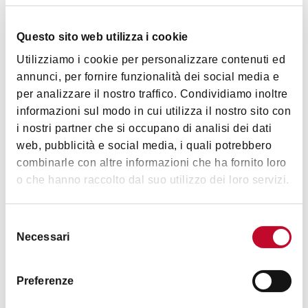
presidiato
Altezza massima accesso veicoli: 3,50 mt
Questo sito web utilizza i cookie
Ben collegato alle rete di trasporto pubblico per consentire
Mostra altro
Utilizziamo i cookie per personalizzare contenuti ed
agli utenti di parcheggiare l'auto e prendere il bus: linee 14,
annunci, per fornire funzionalità dei social media e
25, 36, 37, 89
per analizzare il nostro traffico. Condividiamo inoltre
Orari
informazioni sul modo in cui utilizza il nostro sito con
i nostri partner che si occupano di analisi dei dati
web, pubblicità e social media, i quali potrebbero
dal lunedì al sabato dalle 7.30 alle 19.00 - chiuso domenica e
combinarle con altre informazioni che ha fornito loro
festivi, da novembre a marzo chiuso anche il sabato; a
o che hanno raccolto dal suo utilizzo dei loro servizi.
pagamento carte di credito accettate: Visa, Mastercard
Selezione
Necessari
del
Contatti
consenso
Preferenze