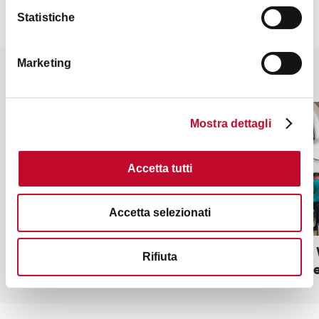
Statistiche
Marketing
Potrebbe interessarti anche
ALTRO
ALTRO
Mostra dettagli
Accetta tutti
Accetta selezionati
eXtraBO, Outdoor Infopoint
Bologna 
Rifiuta
Maggiore