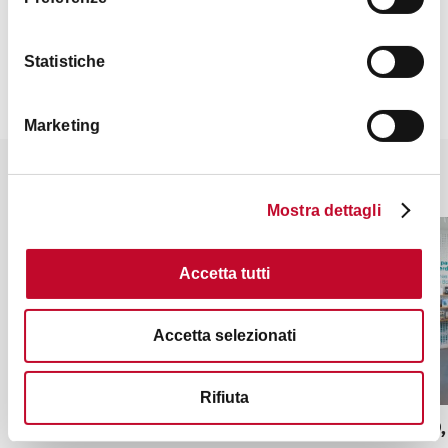
Statistiche
Marketing
Potrebbe interessarti anche
Mostra dettagli
ALTRO
ALTRO
Accetta tutti
Accetta selezionati
Rifiuta
ZTL Centro storico
eXtraBO,