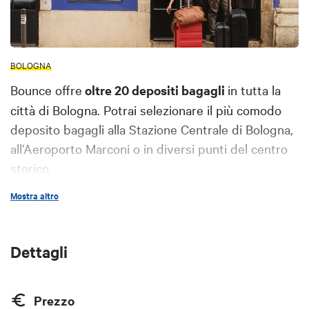
BOLOGNA
Bounce offre
oltre 20 depositi bagagli
in tutta la
città di Bologna. Potrai selezionare il più comodo
deposito bagagli alla Stazione Centrale di Bologna,
all’Aeroporto Marconi o in diversi punti del centro
storico.
Mostra altro
Lasciare i tuoi bagagli con Bounce è davvero
semplice: visita la pagina di
Bounce Bologna
(o
scarica l'app di Bounce), trova il punto di deposito
Dettagli
più vicino a te e indica il numero di bagagli che
desideri lasciare. Al tuo arrivo al luogo di deposito
Prezzo
selezionato, mostra la conferma della tua