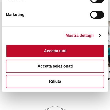
Potrebbe interessarti anche
Marketing
ALTRO
ALTRO
Mostra dettagli
Accetta tutti
Accetta selezionati
ZTL Centro storico
Bologna 
Maggiore
Rifiuta