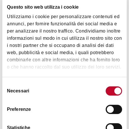
Questo sito web utilizza i cookie
Utilizziamo i cookie per personalizzare contenuti ed
annunci, per fornire funzionalità dei social media e
|
©
contributors ©
Leaflet
OpenStreetMap
CARTO
per analizzare il nostro traffico. Condividiamo inoltre
informazioni sul modo in cui utilizza il nostro sito con
Autostazione - Accoglienza bus turistici
i nostri partner che si occupano di analisi dei dati
Piazza XX Settembre, 6 - 40121
web, pubblicità e social media, i quali potrebbero
combinarle con altre informazioni che ha fornito loro
COME ARRIVARE
o che hanno raccolto dal suo utilizzo dei loro servizi.
Selezione
Contatti
Necessari
del
consenso
Preferenze
Statistiche