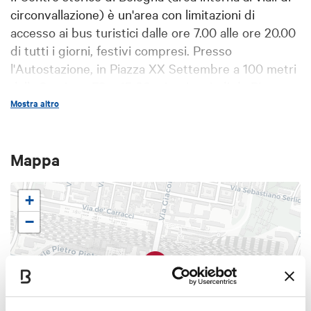
circonvallazione) è un'area con limitazioni di
accesso ai bus turistici dalle ore 7.00 alle ore 20.00
di tutti i giorni, festivi compresi. Presso
l'Autostazione, in Piazza XX Settembre a 100 metri
dalla Stazione FS e 15-20 minuti a piedi da Piazza
Maggiore, in posizione ben collegata dalla rete di
Mostra altro
trasporto pubblico ad ogni punto della città, è a
disposizione il servizio di accoglienza bus turistici
Mappa
predisposto dall'Autostazione di Bologna. I pullman
potranno parcheggiare a pagamento presso la
struttura e gli autisti potranno richiedere la mappa
+
della città.
−