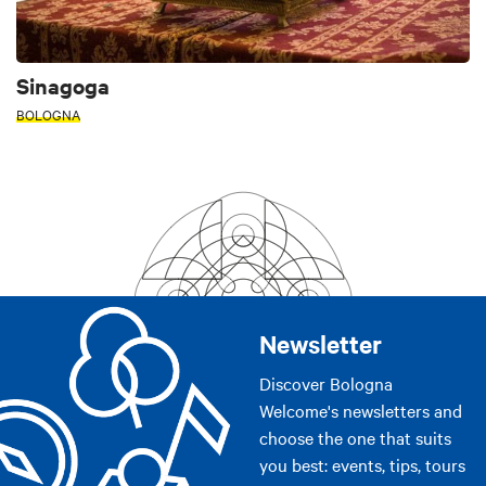
Sinagoga
BOLOGNA
Newsletter
Discover Bologna
Welcome's newsletters and
choose the one that suits
you best: events, tips, tours