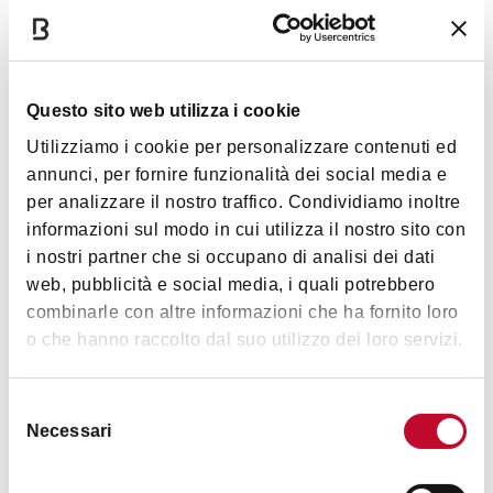
Questo sito web utilizza i cookie
Chiesa di Santa Maria della Pioggia
Utilizziamo i cookie per personalizzare contenuti ed
annunci, per fornire funzionalità dei social media e
BOLOGNA
per analizzare il nostro traffico. Condividiamo inoltre
informazioni sul modo in cui utilizza il nostro sito con
RELIGIOUS BUILDINGS
i nostri partner che si occupano di analisi dei dati
web, pubblicità e social media, i quali potrebbero
combinarle con altre informazioni che ha fornito loro
o che hanno raccolto dal suo utilizzo dei loro servizi.
Selezione
Necessari
del
consenso