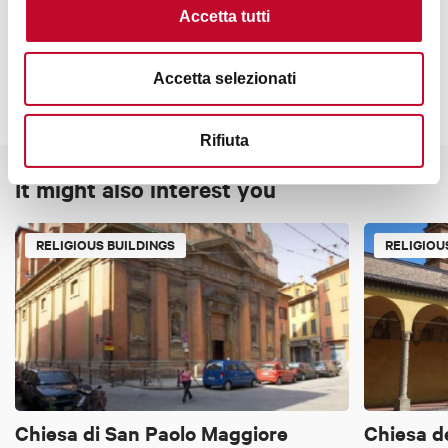
Contacts
Accetta tutti
Accetta selezionati
Rifiuta
It might also interest you
RELIGIOUS BUILDINGS
RELIGIOU
Chiesa di San Paolo Maggiore
Chiesa d