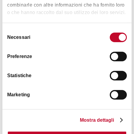
combinarle con altre informazioni che ha fornito loro
o che hanno raccolto dal suo utilizzo dei loro servizi.
Wednesday
9:00am-5:00pm
Selezione
Thursday
9:00am-5:00pm
Necessari
del
consenso
Friday
9:00am-5:00pm
Preferenze
Saturday
9:00am-5:00pm
Statistiche
Sunday
9:00am-5:00pm
Marketing
Mostra dettagli