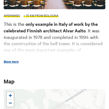
APENNINES
< 70 KM FROM BOLOGNA
This is the
only example in Italy of work by the
celebrated Finnish architect Alvar Aalto
. It was
inaugurated in 1978 and completed in 1994 with
the construction of the bell tower. It is considered
one of the most important examples of
contemporary religious art.
Show more
The asymmetric ceiling conveys the light inwards
toward the church’s single nave, and especially on
the altar toward which baptistery opens. Aalto
Map
penned both the structure and the interior design
and furnishings.
+
Photo credits: Søren Thuesen
−