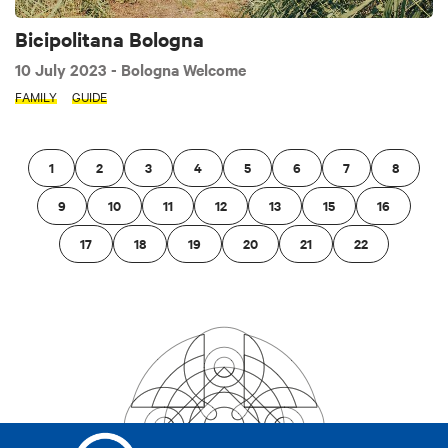
Bicipolitana Bologna
10 July 2023
- Bologna Welcome
FAMILY
GUIDE
1
2
3
4
5
6
7
8
9
10
11
12
13
15
16
17
18
19
20
21
22