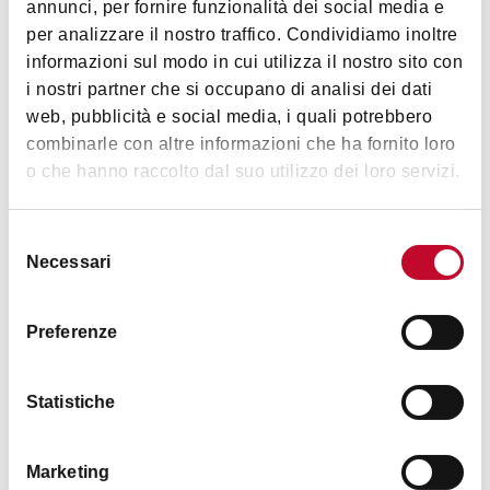
31 October 2023
- Bologna Welcome
annunci, per fornire funzionalità dei social media e
per analizzare il nostro traffico. Condividiamo inoltre
BOLOGNA
GUIDE
informazioni sul modo in cui utilizza il nostro sito con
i nostri partner che si occupano di analisi dei dati
web, pubblicità e social media, i quali potrebbero
ART & CULTURE
combinarle con altre informazioni che ha fornito loro
o che hanno raccolto dal suo utilizzo dei loro servizi.
Selezione
Necessari
del
consenso
Preferenze
Il Guercino in the churches of Bologna
Statistiche
11 October 2023
- Bologna Welcome
BOLOGNA
ITINERARY
Marketing