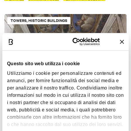
TOWERS, HISTORIC BUILDINGS
Questo sito web utilizza i cookie
Utilizziamo i cookie per personalizzare contenuti ed
annunci, per fornire funzionalità dei social media e
Palazzo Orlandini - Dall'Armi Marescalchi
per analizzare il nostro traffico. Condividiamo inoltre
informazioni sul modo in cui utilizza il nostro sito con
BOLOGNA
i nostri partner che si occupano di analisi dei dati
web, pubblicità e social media, i quali potrebbero
combinarle con altre informazioni che ha fornito loro
RELIGIOUS BUILDINGS
o che hanno raccolto dal suo utilizzo dei loro servizi.