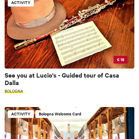
ACTIVITY
€ 18
See you at Lucio's - Guided tour of Casa
Dalla
BOLOGNA
ACTIVITY
Bologna Welcome Card