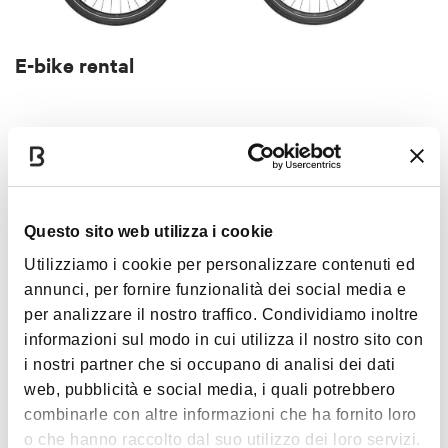
E-bike rental
ACTIVITY
Questo sito web utilizza i cookie
Utilizziamo i cookie per personalizzare contenuti ed
annunci, per fornire funzionalità dei social media e
per analizzare il nostro traffico. Condividiamo inoltre
€ 10
informazioni sul modo in cui utilizza il nostro sito con
i nostri partner che si occupano di analisi dei dati
The Certosa of Bologna - Guided tours
web, pubblicità e social media, i quali potrebbero
BOLOGNA
combinarle con altre informazioni che ha fornito loro
o che hanno raccolto dal suo utilizzo dei loro servizi.