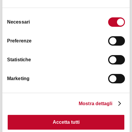
ACTIVITY
Selezione
Necessari
del
consenso
Preferenze
Statistiche
€ 20
Marketing
Imola, City of Madmen
Mostra dettagli
ACTIVITY
Accetta tutti