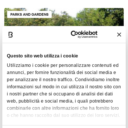
PARKS AND GARDENS
Questo sito web utilizza i cookie
Utilizziamo i cookie per personalizzare contenuti ed
annunci, per fornire funzionalità dei social media e
per analizzare il nostro traffico. Condividiamo inoltre
Cavaioni Park
informazioni sul modo in cui utilizza il nostro sito con
BOLOGNA
i nostri partner che si occupano di analisi dei dati
web, pubblicità e social media, i quali potrebbero
combinarle con altre informazioni che ha fornito loro
PARKS AND GARDENS
ROAD AND PATHS
o che hanno raccolto dal suo utilizzo dei loro servizi.