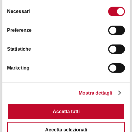
Selezione
Necessari
del
consenso
Preferenze
Budiara e Monte Pizzo
Statistiche
APENNINES
< 90 KM FROM BOLOGNA
Marketing
PARKS AND GARDENS
Mostra dettagli
Accetta tutti
Accetta selezionati