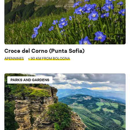
Croce del Corno (Punta Sofia)
APENNINES
< 90 KM FROM BOLOGNA
PARKS AND GARDENS