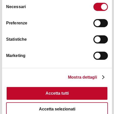
Selezione
Necessari
del
consenso
Preferenze
Statistiche
Parco dei Calanchi di Sabbiuno
BOLOGNA
Marketing
PARKS AND GARDENS
ROAD AND PATHS
Mostra dettagli
Accetta tutti
Accetta selezionati