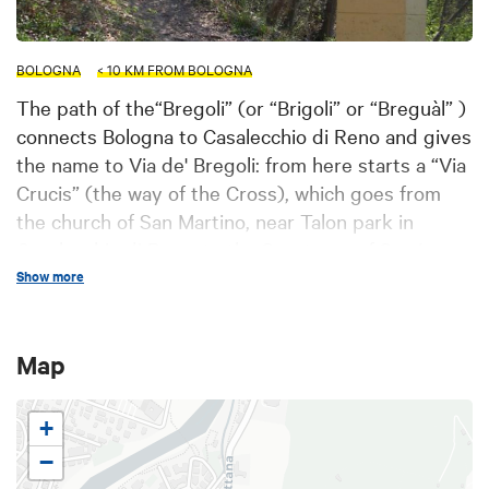
BOLOGNA
< 10 KM FROM BOLOGNA
The path of the“Bregoli” (or “Brigoli” or “Breguàl” )
connects Bologna to Casalecchio di Reno and gives
the name to Via de' Bregoli: from here starts a “Via
Crucis” (the way of the Cross), which goes from
the church of San Martino, near Talon park in
Casalecchio di Reno, to the Sanctuary of San Luca,
on top of Guardia hill, in via di Monte Albano,
Show more
Bologna. The path of the Bregoli is a fascinating
and picturesque historical path ( CAI no.112/A) with
Map
quite difficult slopes and a length of 1,7 Km.
+
−