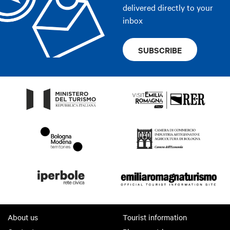
delivered directly to your
inbox
SUBSCRIBE
About us
Tourist information