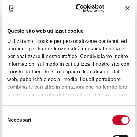
CLOTHES & FASHION
FASHION ACCESSORIES
Questo sito web utilizza i cookie
Utilizziamo i cookie per personalizzare contenuti ed
annunci, per fornire funzionalità dei social media e
Bookshop - Palazzo Fava - Palazzo delle
per analizzare il nostro traffico. Condividiamo inoltre
Esposizioni
informazioni sul modo in cui utilizza il nostro sito con
i nostri partner che si occupano di analisi dei dati
DISCOUNT
10%
web, pubblicità e social media, i quali potrebbero
OTHER
BOOKSHOP
combinarle con altre informazioni che ha fornito loro
o che hanno raccolto dal suo utilizzo dei loro servizi.
Selezione
Necessari
del
Laboratorio D'Arte di Silvia Bruzzi
consenso