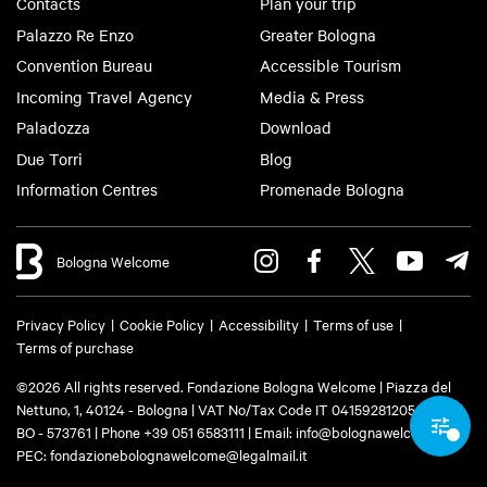
Contacts
Plan your trip
Palazzo Re Enzo
Greater Bologna
Convention Bureau
Accessible Tourism
Incoming Travel Agency
Media & Press
Paladozza
Download
Due Torri
Blog
Information Centres
Promenade Bologna
Bologna Welcome
Privacy Policy
Cookie Policy
Accessibility
Terms of use
Terms of purchase
©2026 All rights reserved. Fondazione Bologna Welcome | Piazza del
Nettuno, 1, 40124 - Bologna | VAT No/Tax Code IT 04159281205 | REA:
BO - 573761 | Phone
+39 051 6583111
| Email:
info@bolognawelcome.it
|
PEC:
fondazionebolognawelcome@legalmail.it