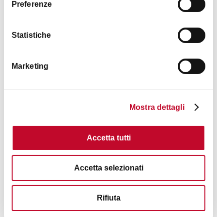
Preferenze
DISCOUNT
10%
GALLERIES & ANTIQUE STORE
ART GALLERIES
Statistiche
Marketing
La maison du savon de Marseille
Mostra dettagli
DISCOUNT
10%
Accetta tutti
HOME-WARE & FORNITURE
HOME-WARE
Accetta selezionati
Rifiuta
Mc Donald's