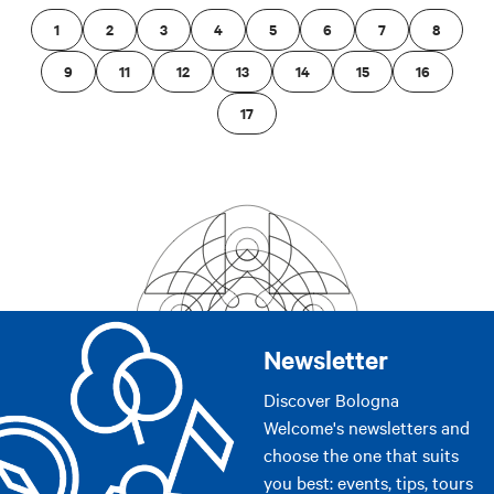
1
2
3
4
5
6
7
8
9
11
12
13
14
15
16
17
Newsletter
Discover Bologna
Welcome's newsletters and
choose the one that suits
you best: events, tips, tours