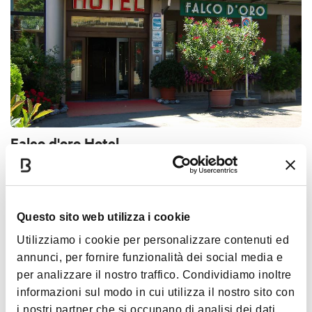
Falco d'oro Hotel
APENNINES
4 STARS
ACCESSIBLE
< 40 KM FROM BOLOGNA
BED & BREAKFAST
Questo sito web utilizza i cookie
Utilizziamo i cookie per personalizzare contenuti ed
annunci, per fornire funzionalità dei social media e
per analizzare il nostro traffico. Condividiamo inoltre
informazioni sul modo in cui utilizza il nostro sito con
i nostri partner che si occupano di analisi dei dati