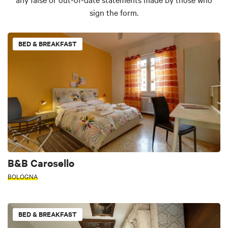
sign the form.
BED & BREAKFAST
B&B Carosello
BOLOGNA
BED & BREAKFAST