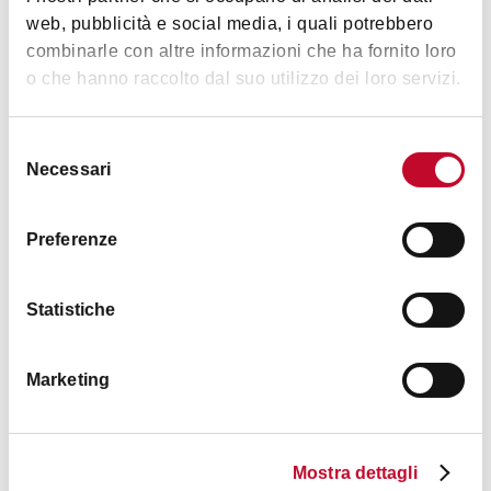
web, pubblicità e social media, i quali potrebbero
combinarle con altre informazioni che ha fornito loro
o che hanno raccolto dal suo utilizzo dei loro servizi.
A due passi
PIAZZA MAGGIORE - INDIPENDENZA
Selezione
Necessari
del
consenso
HOTELS
Preferenze
Statistiche
Marketing
Hotel Roma
Mostra dettagli