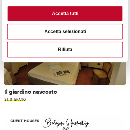
APENNINES
3 STARS
ACCESSIBLE
< 70 KM FROM BOLOGNA
Accetta tutti
VACATION HOMES AND APARTMENTS
Accetta selezionati
Rifiuta
Il giardino nascosto
ST. STEFANO
GUEST HOUSES