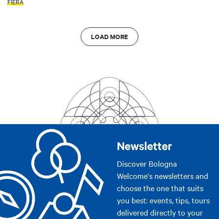
FIERA
LOAD MORE
Newsletter
Discover Bologna
Welcome's newsletters and
choose the one that suits
you best: events, tips, tours
delivered directly to your