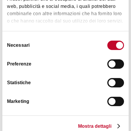
web, pubblicità e social media, i quali potrebbero
combinarle con altre informazioni che ha fornito loro
o che hanno raccolto dal suo utilizzo dei loro servizi.
Hotel Roma
APENNINES
3 STARS
ACCESSIBLE
< 70 KM FROM BOLOGNA
Selezione
Necessari
del
consenso
CAMPING
Preferenze
Statistiche
Marketing
Bologna Easy Camping Village
Mostra dettagli