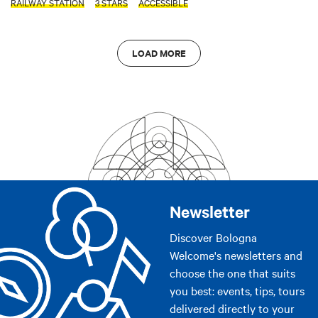
RAILWAY STATION
3 STARS
ACCESSIBLE
LOAD MORE
Newsletter
Discover Bologna
Welcome's newsletters and
choose the one that suits
you best: events, tips, tours
delivered directly to your