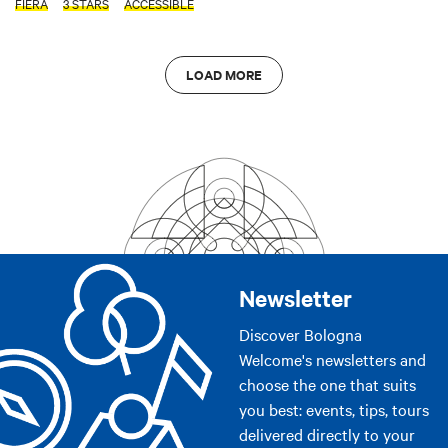
FIERA
3 STARS
ACCESSIBLE
LOAD MORE
Newsletter
Discover Bologna
Welcome's newsletters and
choose the one that suits
you best: events, tips, tours
delivered directly to your