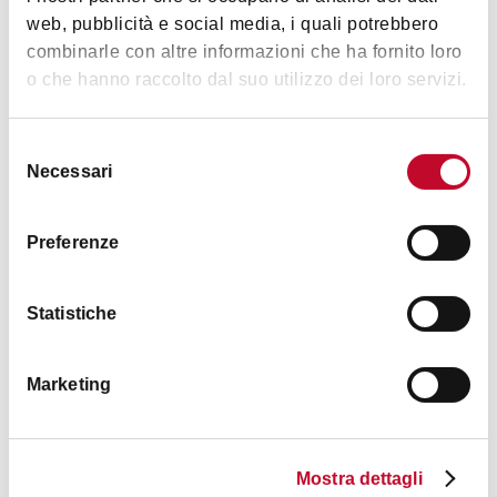
web, pubblicità e social media, i quali potrebbero
combinarle con altre informazioni che ha fornito loro
o che hanno raccolto dal suo utilizzo dei loro servizi.
B&B Occhio di Adone
APENNINES
< 30 KM FROM BOLOGNA
Selezione
Necessari
del
consenso
HOTELS
Preferenze
Statistiche
Marketing
Savhotel Aemilia Bologna
Mostra dettagli