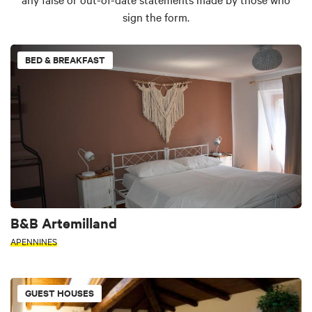
sign the form.
BED & BREAKFAST
B&B Artemilland
APENNINES
GUEST HOUSES