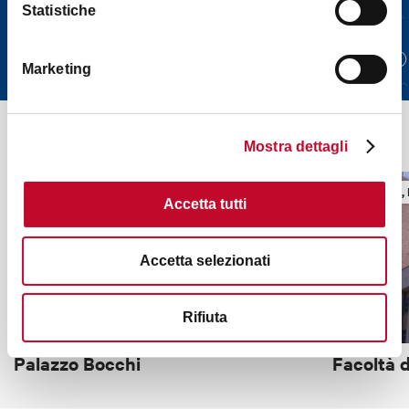
Statistiche
Brochure - Porta Nova
Download
Street
Marketing
It might also interest you
Mostra dettagli
TOWERS, HISTORIC BUILDINGS
TOWERS, 
Accetta tutti
Accetta selezionati
Rifiuta
Palazzo Bocchi
Facoltà 