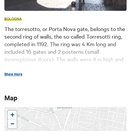
BOLOGNA
The torresotto, or Porta Nova gate, belongs to the
second ring of walls, the so-called Torresotti ring,
completed in 1192. The ring was 4 Km long and
included 16 gates and 2 posterns (small
inconspicious doors). The walls were 8 m high and
decorated with brick merlons (solid upright
structures). Three rings of walls built over several
Show more
centuries surrounded the whole city. The oldest
ring, made of seleni- te (a common local stone)
Map
blocks, was made centuries earlier than the last
one corresponding to the current inner ring road.
+
−