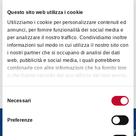
Questo sito web utilizza i cookie
Utilizziamo i cookie per personalizzare contenuti ed
Art & Culture
annunci, per fornire funzionalità dei social media e
per analizzare il nostro traffico. Condividiamo inoltre
informazioni sul modo in cui utilizza il nostro sito con
i nostri partner che si occupano di analisi dei dati
web, pubblicità e social media, i quali potrebbero
combinarle con altre informazioni che ha fornito loro
o che hanno raccolto dal suo utilizzo dei loro servizi.
Contacts
Selezione
Necessari
del
consenso
Download
Preferenze
Download our tourist insights