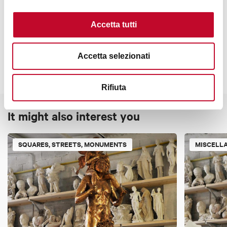
Contacts
Accetta tutti
Accetta selezionati
Rifiuta
It might also interest you
SQUARES, STREETS, MONUMENTS
MISCELL