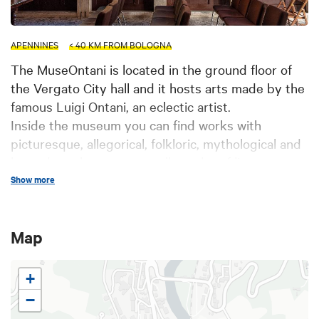
APENNINES
< 40 KM FROM BOLOGNA
The MuseOntani is located in the ground floor of
the Vergato City hall and it hosts arts made by the
famous Luigi Ontani, an eclectic artist.
Inside the museum you can find works with
picturesque, allegorical, folkloric, mythological and
legendary elements, as well as a lot of literary
references. The artistic production of Maestro
Show more
Luigi Ontani focuses especially on the processing
of papier-mâché, plaster, glass, ceramics, marble,
Map
wood and photography, where Luigi Ontani is the
protagonist himself.
+
−