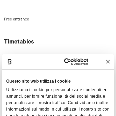
Free entrance
Timetables
Monday, Thursday and Friday from 10 a.m. to noon (by prior
arrangement at 0516746737)
For schools and/or groups, reservations can be scheduled
on other days by contacting 051910559 or 3491882736
Questo sito web utilizza i cookie
Utilizziamo i cookie per personalizzare contenuti ed
annunci, per fornire funzionalità dei social media e
Images
per analizzare il nostro traffico. Condividiamo inoltre
informazioni sul modo in cui utilizza il nostro sito con
i nostri partner che si occupano di analisi dei dati