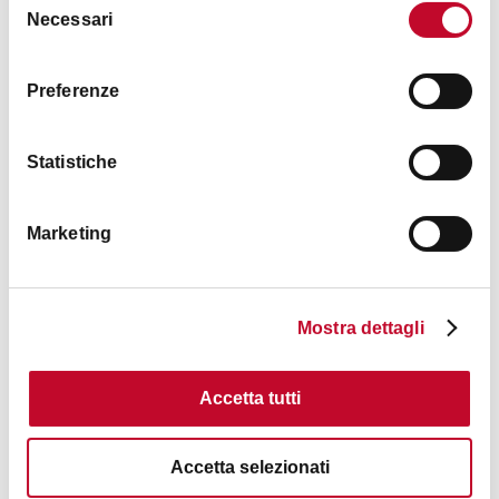
Necessari
del
consenso
Preferenze
Limited traffic area (ZTL) of the historical
center - Accessibility to the hotels
Statistiche
BOLOGNA
Marketing
OTHER
Mostra dettagli
Accetta tutti
Accetta selezionati