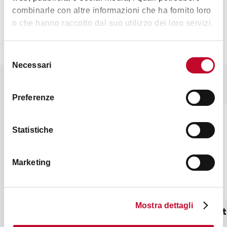
combinarle con altre informazioni che ha fornito loro
o che hanno raccolto dal suo utilizzo dei loro servizi.
Selezione
Necessari
del
consenso
It might also interest you
Preferenze
OTHER
OTHER
Statistiche
Marketing
Mostra dettagli
Bologna Welcome - Piazza Maggiore
Limited t
Infopoint (IAT-R)