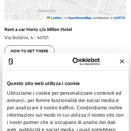
|
©
contributors ©
Leaflet
OpenStreetMap
CARTO
Rent a car Hertz c/o Millen Hotel
Via Boldrini, 4 - 40121
HOW TO GET THERE
Timetables
Questo sito web utilizza i cookie
Utilizziamo i cookie per personalizzare contenuti ed
annunci, per fornire funzionalità dei social media e
from Monday to
Saturday
: 8am - 7pm. Sunday: closed
per analizzare il nostro traffico. Condividiamo inoltre
informazioni sul modo in cui utilizza il nostro sito con
i nostri partner che si occupano di analisi dei dati
Contacts
web, pubblicità e social media, i quali potrebbero