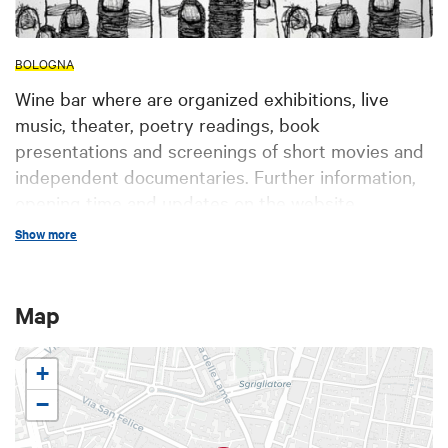
BOLOGNA
Wine bar where are organized exhibitions, live
music, theater, poetry readings, book
presentations and screenings of short movies and
independent documentaries. Further information,
opening time and updates on the website
Altotasso
Show more
Map
+
−