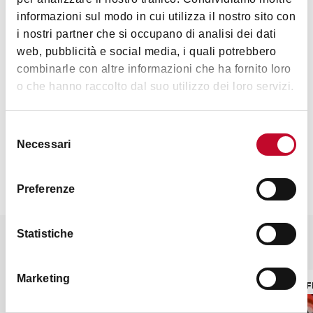
informazioni sul modo in cui utilizza il nostro sito con
open every day
i nostri partner che si occupano di analisi dei dati
Sunday - Thursday: 4.30pm - 3.00am
web, pubblicità e social media, i quali potrebbero
Friday - Saturday: 4.30pm - 4.00am
combinarle con altre informazioni che ha fornito loro
o che hanno raccolto dal suo utilizzo dei loro servizi.
Contacts
Selezione
Necessari
del
consenso
Preferenze
Statistiche
It might also interest you
Marketing
NIGHTLIFE
NIGHTLIF