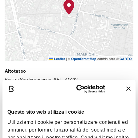
|
©
contributors ©
Leaflet
OpenStreetMap
CARTO
Altotasso
Piazza San Francesco, 6/d - 40122
HOW TO GET THERE
Questo sito web utilizza i cookie
Timetables
Utilizziamo i cookie per personalizzare contenuti ed
annunci, per fornire funzionalità dei social media e
per analizzare il nostro traffico. Condividiamo inoltre