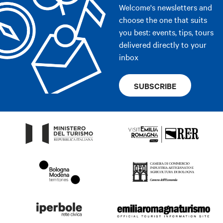
Welcome's newsletters and
choose the one that suits
you best: events, tips, tours
delivered directly to your
inbox
SUBSCRIBE