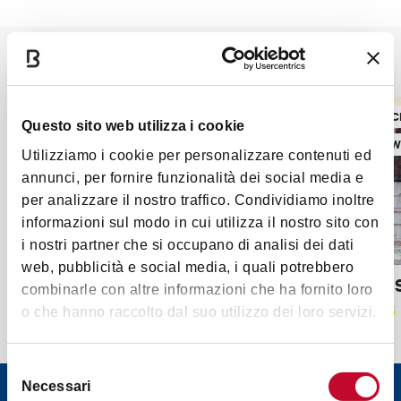
Bekannteste Sehenswürdigkeiten
KIRCHLICHE BAUTEN
KIRCHLI
Questo sito web utilizza i cookie
Bologna Welcome Card
Bologna W
Utilizziamo i cookie per personalizzare contenuti ed
annunci, per fornire funzionalità dei social media e
per analizzare il nostro traffico. Condividiamo inoltre
informazioni sul modo in cui utilizza il nostro sito con
i nostri partner che si occupano di analisi dei dati
web, pubblicità e social media, i quali potrebbero
Heiligtum San Luca
Basilika
combinarle con altre informazioni che ha fornito loro
AM WICHTIGSTEN
ZUGÄNGLICH
o che hanno raccolto dal suo utilizzo dei loro servizi.
Selezione
Necessari
del