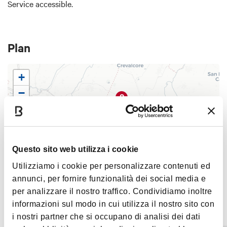
Service accessible.
Point de rendez-vous :
Piazza Galvani, près du Caffè Zanarini
Plan
Le prix comprend :
+
Transfert aller-retour en minibus
−
2
Entrée au musée Lamborghini
Visite du musée Ferrari de Maranello
Déjeuner typique avec 2 plats, eau et un verre de vin
Questo sito web utilizza i cookie
Prix :
3
Utilizziamo i cookie per personalizzare contenuti ed
Plein tarif
: 190,00 € par personne
annunci, per fornire funzionalità dei social media e
1
Tarif réduit
: 95,00 € par personne (enfants de 5 à 12 ans)
per analizzare il nostro traffico. Condividiamo inoltre
Gratuit
: enfants jusqu'à 4 ans révolus
informazioni sul modo in cui utilizza il nostro sito con
|
©
contributors ©
Leaflet
OpenStreetMap
CARTO
i nostri partner che si occupano di analisi dei dati