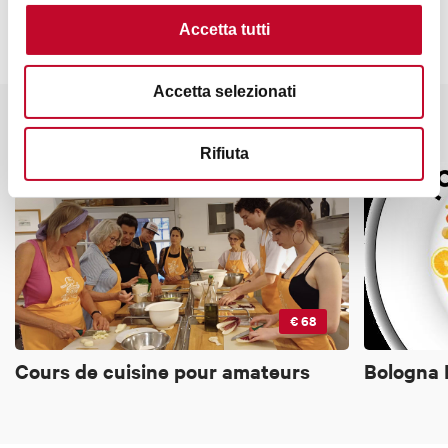
Accetta tutti
Accetta selezionati
Résultats récommandés
Rifiuta
€ 68
Cours de cuisine pour amateurs
Bologna 