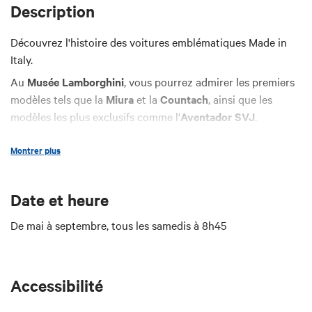
Description
Découvrez l'histoire des voitures emblématiques Made in
Italy.
Au
Musée Lamborghini
, vous pourrez admirer les premiers
modèles tels que la
Miura
et la
Countach
, ainsi que les
modèles les plus exclusifs comme l'
Aventador SVJ
.
Vous vous rendrez ensuite au
Musée Ferrari de Maranello
,
Montrer plus
où vous aurez l'occasion de revivre l'histoire du Cavallino
Rampante.
Date et heure
À la fin de la visite, vous pourrez déguster un délicieux
De mai à septembre, tous les samedis à 8h45
déjeuner
à base de produits typiques dans un restaurant
local.
Accessibilité
© Visite organisée par Bologna Tour