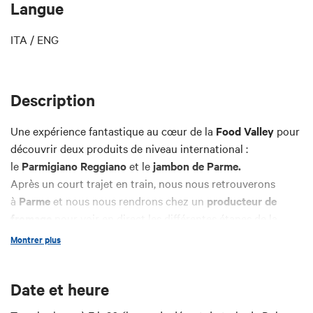
Langue
ITA / ENG
Description
Une expérience fantastique au cœur de la
Food Valley
pour
découvrir deux produits de niveau international :
le
Parmigiano Reggiano
et le
jambon de Parme.
Après un court trajet en train, nous nous retrouverons
à
Parme
et nous nous rendrons chez un
producteur de
fromage
pour voir en direct les différentes étapes de la
production du Parmigiano Reggiano. À la fin, vous pourrez
Montrer plus
profiter d’une petite dégustation de deux affinages
différents, accompagnée d’un vin local.
Date et heure
Ensuite, nous nous dirigerons vers les collines et visiterons
une
fabrique de jambon
pour découvrir la production et les