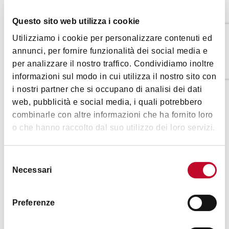
|
©
contributors ©
Leaflet
OpenStreetMap
CARTO
Point de rencontre :
Questo sito web utilizza i cookie
Devant l’hôtel NH Parma, près de la gare de Parme
1
2
(accessible par le train de 7 h 00 en provenance de
Utilizziamo i cookie per personalizzare contenuti ed
Bologne)
annunci, per fornire funzionalità dei social media e
Stazione di Bologna
Stazione di Parma
per analizzare il nostro traffico. Condividiamo inoltre
Centrale
Annulation
:
informazioni sul modo in cui utilizza il nostro sito con
Annulation avec remboursement ou modification de la
i nostri partner che si occupano di analisi dei dati
COMMENT Y ARRIVER
réservation possible jusqu’à 48 heures avant le début de
web, pubblicità e social media, i quali potrebbero
l’activité.
combinarle con altre informazioni che ha fornito loro
o che hanno raccolto dal suo utilizzo dei loro servizi.
Images
Règlement :
Une personne de l’équipe de Bologna Tour vous contactera
Selezione
au moment de la réservation.
Necessari
del
Veuillez signaler toute intolérance alimentaire
consenso
Le circuit est accessible aux personnes en fauteuil roulant
Preferenze
La vente des services touristiques est gérée par
Bologna
Welcome Travel Agency