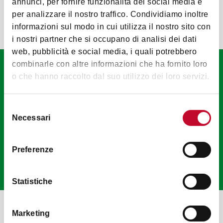
air et à l'environnement
annunci, per fornire funzionalità dei social media e
per analizzare il nostro traffico. Condividiamo inoltre
informazioni sul modo in cui utilizza il nostro sito con
Aller sur le site
i nostri partner che si occupano di analisi dei dati
web, pubblicità e social media, i quali potrebbero
combinarle con altre informazioni che ha fornito loro
Promenade Bologna |
o che hanno raccolto dal suo utilizzo dei loro servizi.
Outdoor
Le guide qui vous raconte des
Selezione
itinéraires et des histoires inédites sur
Necessari
del
la vie en plein air (en anglais)
consenso
Preferenze
DÉCHARGER
Statistiche
Marketing