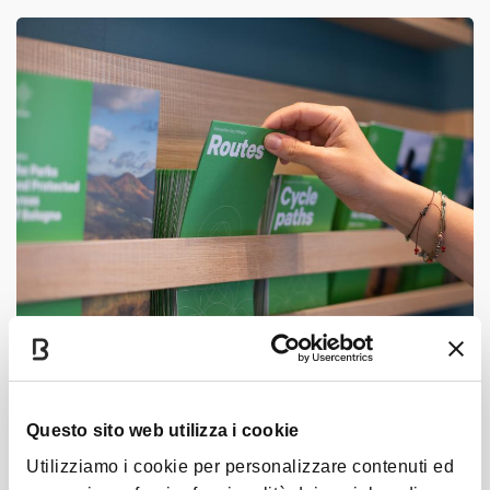
Vous voulez tout savoir sur le vert à
Bologne?
Questo sito web utilizza i cookie
Visitez extrabo, le site dédié aux activités de plein
Utilizziamo i cookie per personalizzare contenuti ed