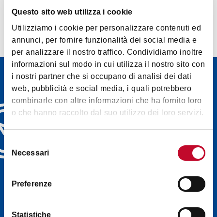
Questo sito web utilizza i cookie
Utilizziamo i cookie per personalizzare contenuti ed
annunci, per fornire funzionalità dei social media e
per analizzare il nostro traffico. Condividiamo inoltre
informazioni sul modo in cui utilizza il nostro sito con
Boletín
i nostri partner che si occupano di analisi dei dati
web, pubblicità e social media, i quali potrebbero
Descubre los boletines
combinarle con altre informazioni che ha fornito loro
informativos de Bologna
o che hanno raccolto dal suo utilizzo dei loro servizi.
Welcome y elige el que más
te convenga: eventos,
Selezione
consejos, visitas guiadas
Necessari
del
directamente en tu bandeja
consenso
de entrada (en inglés)
Preferenze
SUSCRÍBETE
Statistiche