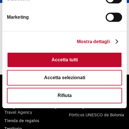
Marketing
Mostra dettagli
Accetta tutti
Accetta selezionati
Quienes somos
Oficinas de información
Contactos
Estudiantes
Rifiuta
Convention Bureau
Blog
Bologna Welcome Incoming
Descarga
Travel Agency
Pórticos UNESCO de Bolonia
Tienda de regalos
Territorio