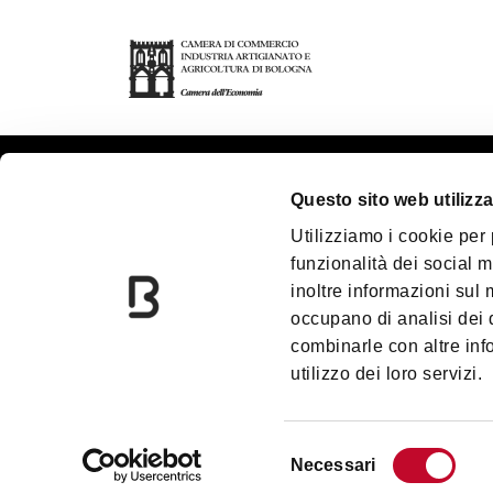
Questo sito web utilizza
Quienes somos
Ofici
Utilizziamo i cookie per
Contactos
Estud
funzionalità dei social m
Convention Bureau
Blog
inoltre informazioni sul m
Bologna Welcome Incoming
Desc
occupano di analisi dei 
Travel Agency
combinarle con altre inf
Pórti
Tienda de regalos
utilizzo dei loro servizi.
Territorio
Selezione
Necessari
del