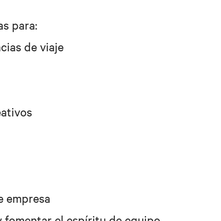
as para:
cias de viaje
eativos
de empresa
y fomentar el espíritu de equipo