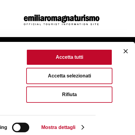
Accetta tutti
come
Accetta selezionati
ítica de cookies
Accessibility
Terms of use
Rifiuta
served. Fondazione Bologna Welcome | Piazza del Nettuno, 1,
egistro Mercantil IT 04159281205 | REA: BO - 573761
6583111
| Email:
info@bolognawelcome.it
| Correo electrónico
ondazionebolognawelcome@legalmail.it
ing
Mostra dettagli