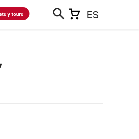
ES
ets y tours
y