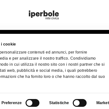
 i cookie
nas de información
Bologna Wel
 personalizzare contenuti ed annunci, per fornire
iantes
edia e per analizzare il nostro traffico. Condividiamo
Privacy Policy
Pol
odo in cui utilizza il nostro sito con i nostri partner che si
Terms of purchase
arga
dati web, pubblicità e social media, i quali potrebbero
ormazioni che ha fornito loro o che hanno raccolto dal suo
cos UNESCO de Bolonia
©2026 All rights re
40124 - Bologna | R
| Teléfono
+39 051 
certificado (PEC):
f
Preferenze
Statistiche
Market