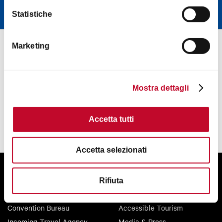
SUBSCRIBE
Statistiche
Marketing
Mostra dettagli
Accetta tutti
Accetta selezionati
About us
Tourist information
Contacts
Plan your trip
Rifiuta
Palazzo Re Enzo
Greater Bologna
Convention Bureau
Accessible Tourism
Incoming Travel Agency
Media & Press