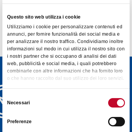
Spas
Questo sito web utilizza i cookie
Utilizziamo i cookie per personalizzare contenuti ed
annunci, per fornire funzionalità dei social media e
per analizzare il nostro traffico. Condividiamo inoltre
informazioni sul modo in cui utilizza il nostro sito con
i nostri partner che si occupano di analisi dei dati
web, pubblicità e social media, i quali potrebbero
Newsletter
combinarle con altre informazioni che ha fornito loro
o che hanno raccolto dal suo utilizzo dei loro servizi.
Discover Bologna
Welcome's newsletters and
choose the one that suits
Selezione
you best: events, tips, tours
Necessari
del
delivered directly to your
consenso
inbox
Preferenze