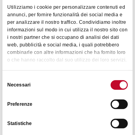
BOLOGNA
Utilizziamo i cookie per personalizzare contenuti ed
annunci, per fornire funzionalità dei social media e
per analizzare il nostro traffico. Condividiamo inoltre
HOLIDAY HOMES AND RELIGIOUS HOSPITALITY
informazioni sul modo in cui utilizza il nostro sito con
i nostri partner che si occupano di analisi dei dati
web, pubblicità e social media, i quali potrebbero
combinarle con altre informazioni che ha fornito loro
o che hanno raccolto dal suo utilizzo dei loro servizi.
Selezione
Necessari
del
ResArt Iàcomus
consenso
BOLOGNA
Preferenze
Statistiche