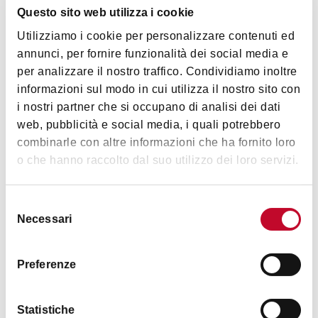
Questo sito web utilizza i cookie
Utilizziamo i cookie per personalizzare contenuti ed
annunci, per fornire funzionalità dei social media e
per analizzare il nostro traffico. Condividiamo inoltre
informazioni sul modo in cui utilizza il nostro sito con
Cristina Rossi
i nostri partner che si occupano di analisi dei dati
PIAZZA MAGGIORE - INDIPENDENZA
web, pubblicità e social media, i quali potrebbero
combinarle con altre informazioni che ha fornito loro
o che hanno raccolto dal suo utilizzo dei loro servizi.
BED & BREAKFAST
Selezione
Necessari
del
consenso
Preferenze
Statistiche