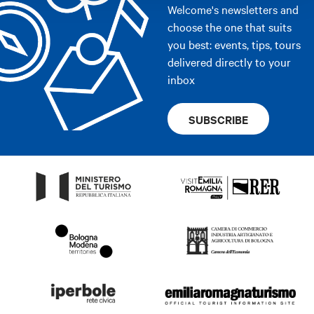
Welcome's newsletters and
choose the one that suits
you best: events, tips, tours
delivered directly to your
inbox
SUBSCRIBE