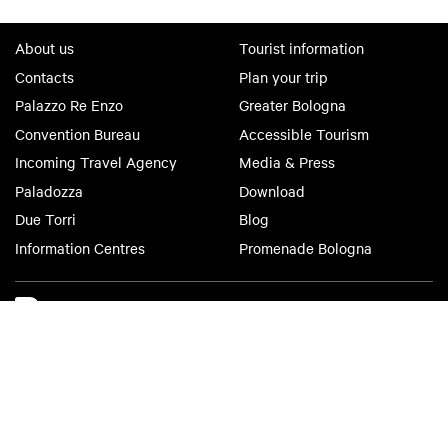
About us
Tourist information
Contacts
Plan your trip
Palazzo Re Enzo
Greater Bologna
Convention Bureau
Accessible Tourism
Incoming Travel Agency
Media & Press
Paladozza
Download
Due Torri
Blog
Information Centres
Promenade Bologna
Bologna Welcome
Privacy Policy
Cookie Policy
Accessibility
Terms of use
Terms of purchase
©2026 All rights reserved. Fondazione Bologna Welcome | Piazza del