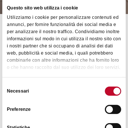
Updated on
14 June 2024
Questo sito web utilizza i cookie
Utilizziamo i cookie per personalizzare contenuti ed
annunci, per fornire funzionalità dei social media e
Starting
from Saturday 15 June 2024
, the Bologna
per analizzare il nostro traffico. Condividiamo inoltre
Welcome tourist office at the Guglielmo Marconi
informazioni sul modo in cui utilizza il nostro sito con
Airport in Bologna - arrivals area - will
i nostri partner che si occupano di analisi dei dati
permanently close
to the public.
web, pubblicità e social media, i quali potrebbero
The Bologna Welcome info points in
Piazza
combinarle con altre informazioni che ha fornito loro
o che hanno raccolto dal suo utilizzo dei loro servizi.
Maggiore
and at the
Pinacoteca Nazionale di
Bologna
and the
eXtraBO tourist office
in
Piazza
Nettuno
will remain regularly open.
Selezione
Necessari
del
consenso
Preferenze
Statistiche