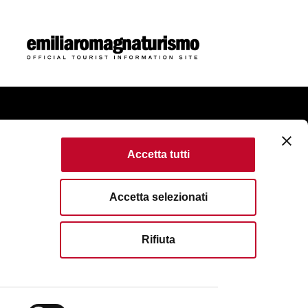
ome
Accetta tutti
ie Policy
Accessibility
Terms of use
Accetta selezionati
erved. Fondazione Bologna Welcome | Piazza del
Rifiuta
Bologna | VAT No/Tax Code IT 04159281205 | REA: BO -
51 6583111
| Email:
info@bolognawelcome.it
|
gnawelcome@legalmail.it