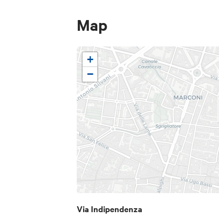
Map
+
−
Via Indipendenza