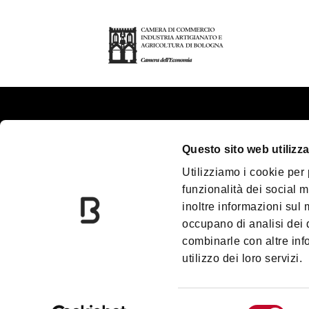
About us
Tou
Questo sito web utilizza
Contacts
Pla
Utilizziamo i cookie per
Palazzo Re Enzo
Gr
funzionalità dei social m
Convention Bureau
Ac
inoltre informazioni sul m
Incoming Travel Agency
Me
occupano di analisi dei 
combinarle con altre inf
Paladozza
Do
utilizzo dei loro servizi.
Due Torri
Bl
Information Centres
Pr
Selezione