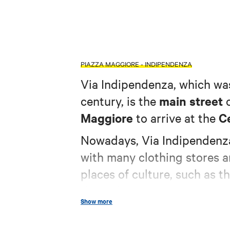
PIAZZA MAGGIORE - INDIPENDENZA
Via Indipendenza, which was
main street
century, is the
o
Maggiore
Ce
to arrive at the
Nowadays, Via Indipendenza
with many clothing stores a
places of culture, such as t
Piazza VIII Agosto
through
Show more