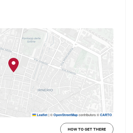
|
©
contributors ©
Leaflet
OpenStreetMap
CARTO
HOW TO GET THERE