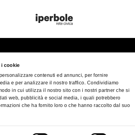
rist information
Bologna Welc
 i cookie
n your trip
 personalizzare contenuti ed annunci, per fornire
eater Bologna
Privacy Policy
Cook
edia e per analizzare il nostro traffico. Condividiamo
Terms of purchase
cessible Tourism
odo in cui utilizza il nostro sito con i nostri partner che si
dia & Press
dati web, pubblicità e social media, i quali potrebbero
©2026 All rights res
ormazioni che ha fornito loro o che hanno raccolto dal suo
wnload
Nettuno, 1, 40124 - 
573761 | Phone
+39 0
og
PEC:
fondazionebolo
omenade Bologna