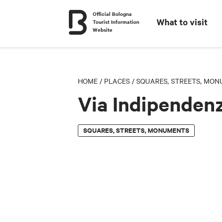
Official Bologna
What to visit
Tourist Information
Website
HOME
/
PLACES
/
SQUARES, STREETS, MO
Via Indipenden
SQUARES, STREETS, MONUMENTS