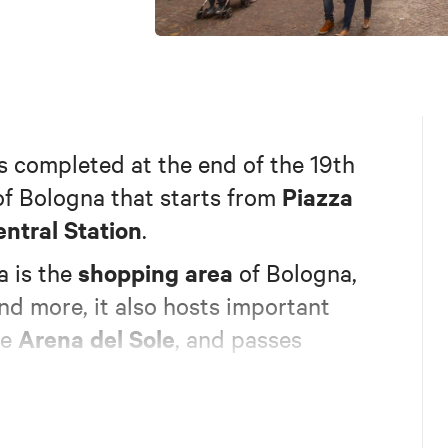
 completed at the end of the 19th
Piazza
f Bologna that starts from
ntral Station
.
shopping area
 is the
of Bologna,
nd more, it also hosts important
Arena del Sole
he
, and passes
.