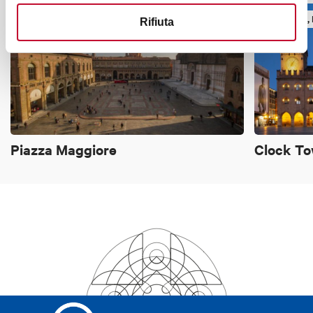
SQUARES, STREETS, MONUMENTS
TOWERS, 
Rifiuta
Piazza Maggiore
Clock Tow