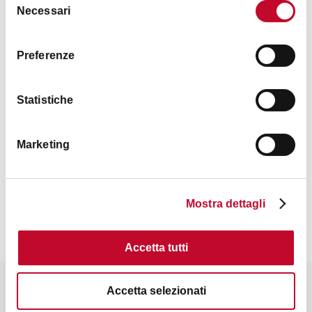
Necessari
del
consenso
Preferenze
Statistiche
Marketing
Contacts
Mostra dettagli
Accetta tutti
It might also interest you
Accetta selezionati