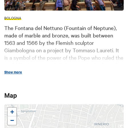
BOLOGNA
The Fontana del Nettuno (Fountain of Neptune),
made of marble and bronze, was built between
1563 and 1566 by the Flemish sculptor
Giambologna on a project by Tommaso Laureti. It
is a symbol of the power of the Pope who ruled the
world like Neptune ruled the seas. At the feet of
the statue, in fact, lie four little angels,
Show more
representing Gange, the Nile, the Amazon and
Danube, i.e. the rivers of the continents known at
Map
the time.
+
−