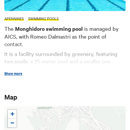
APENNINES
SWIMMING POOLS
The
Monghidoro swimming pool
is managed by
AICS, with Romeo Dalmastri as the point of
contact.
It is a facility surrounded by greenery, featuring
two pools
: a 25-meter pool and a smaller one
dedicated to children, both heated by solar panels.
Show more
Guests can
sunbathe on loungers
or directly on
the grass.
Outdoor sports facilities include a
tennis court
and
Map
a
beach volleyball court
. During the summer,
summer camps and various sports courses are
+
organized.
−