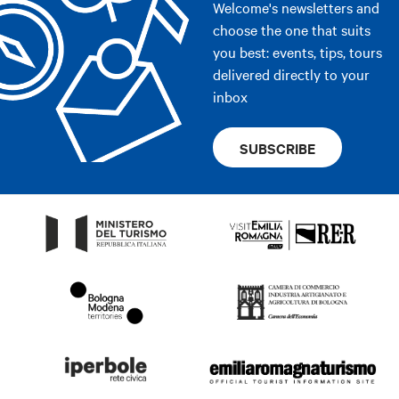
Welcome's newsletters and
choose the one that suits
you best: events, tips, tours
delivered directly to your
inbox
SUBSCRIBE