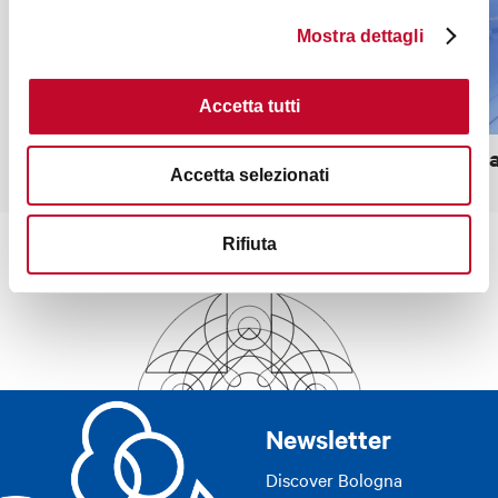
Mostra dettagli
Accetta tutti
Renato Dall'Ara Stadium
Sasso Ma
Accetta selezionati
Rifiuta
Newsletter
Discover Bologna