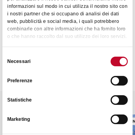
informazioni sul modo in cui utilizza il nostro sito con
i nostri partner che si occupano di analisi dei dati
web, pubblicità e social media, i quali potrebbero
Check out
the website
to see opening schedules.
combinarle con altre informazioni che ha fornito loro
o che hanno raccolto dal suo utilizzo dei loro servizi.
Contacts
Selezione
Necessari
del
consenso
Preferenze
Statistiche
It might also interest you
Marketing
SPORT AND MOTOR PLACES
SPORT A