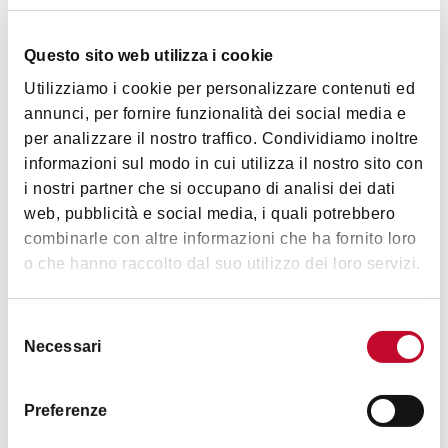
Saturday
9.00am - 5.00pm
Questo sito web utilizza i cookie
Utilizziamo i cookie per personalizzare contenuti ed
Sunday
9.00am - 5.00pm
annunci, per fornire funzionalità dei social media e
per analizzare il nostro traffico. Condividiamo inoltre
informazioni sul modo in cui utilizza il nostro sito con
Golf courses
(summertime)
:
8,30am to 7
pm
i nostri partner che si occupano di analisi dei dati
Office:
Tuesda
y - Sunday from 10am to 7pm (summer) and
web, pubblicità e social media, i quali potrebbero
from 10am to 4pm (winter)
combinarle con altre informazioni che ha fornito loro
o che hanno raccolto dal suo utilizzo dei loro servizi.
Images
Selezione
Necessari
del
consenso
Preferenze