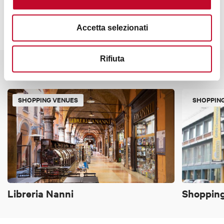
Accetta selezionati
Rifiuta
It might also interest you
SHOPPING VENUES
SHOPPIN
Libreria Nanni
Shopping