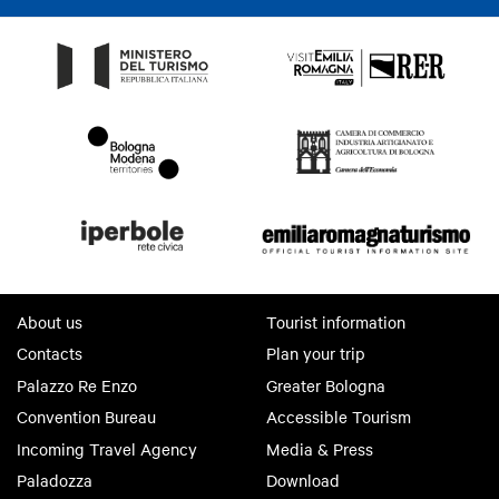
About us
Tourist information
Contacts
Plan your trip
Palazzo Re Enzo
Greater Bologna
Convention Bureau
Accessible Tourism
Incoming Travel Agency
Media & Press
Paladozza
Download