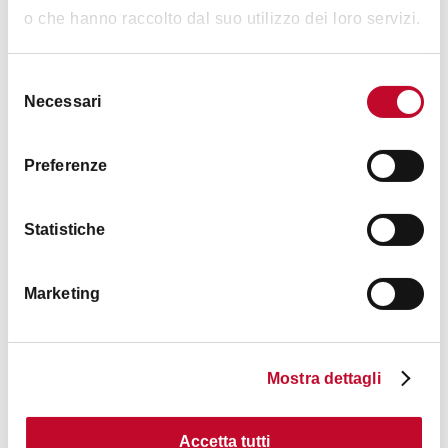
o che hanno raccolto dal suo utilizzo dei loro servizi.
Thursday
7:00am - 1:00pm
4:00pm - 7:30pm
Selezione
Necessari
del
consenso
Friday
7:00am - 1:00pm
4:00pm - 7:30pm
Preferenze
Saturday
7:00am - 1:00pm
Statistiche
4:00pm - 7:30pm
Marketing
Mostra dettagli
Contacts
Accetta tutti