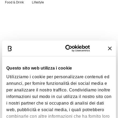
Food & Drink
Lifestyle
Timetables
Monday
7:00am - 1:00pm
Questo sito web utilizza i cookie
4:00pm - 7:30pm
Utilizziamo i cookie per personalizzare contenuti ed
annunci, per fornire funzionalità dei social media e
Tuesday
7:00am - 1:00pm
per analizzare il nostro traffico. Condividiamo inoltre
4:00pm - 7:30pm
informazioni sul modo in cui utilizza il nostro sito con
i nostri partner che si occupano di analisi dei dati
web, pubblicità e social media, i quali potrebbero
Wednesday
7:00am - 1:00pm
combinarle con altre informazioni che ha fornito loro
4:00pm - 7:30pm