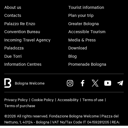
About us
Tourist information
Contacts
Plan your trip
Palazzo Re Enzo
Greater Bologna
Convention Bureau
Accessible Tourism
Incoming Travel Agency
Media & Press
Paladozza
Download
Due Torri
Blog
Information Centres
Promenade Bologna
Bologna Welcome
Privacy Policy
Cookie Policy
Accessibility
Terms of use
Terms of purchase
©2026 All rights reserved. Fondazione Bologna Welcome | Piazza del
Nettuno, 1, 40124 - Bologna | VAT No/Tax Code IT 04159281205 | REA:
BO - 573761 | Phone
+39 051 6583111
| Email:
info@bolognawelcome.it
|