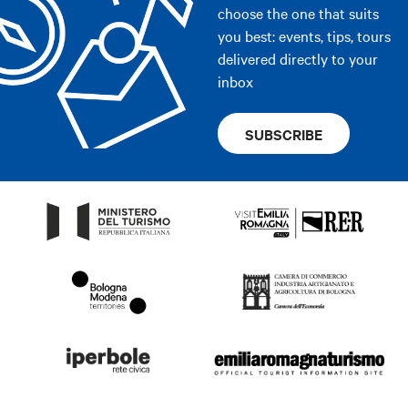
choose the one that suits
you best: events, tips, tours
delivered directly to your
inbox
SUBSCRIBE