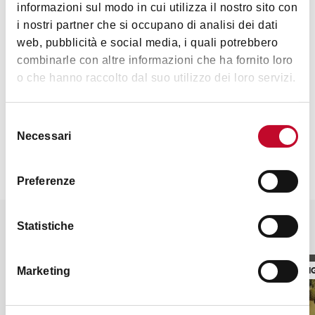
informazioni sul modo in cui utilizza il nostro sito con
i nostri partner che si occupano di analisi dei dati
web, pubblicità e social media, i quali potrebbero
combinarle con altre informazioni che ha fornito loro
o che hanno raccolto dal suo utilizzo dei loro servizi.
Contacts
Selezione
Necessari
del
consenso
Preferenze
It might also interest you
Statistiche
SHOPPING VENUES
SHOPPIN
Marketing