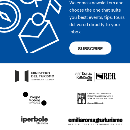
Welcome's newsletters and
choose the one that suits
you best: events, tips, tours
delivered directly to your
inbox
SUBSCRIBE