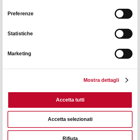
consenso
Images
Preferenze
Statistiche
Marketing
Mostra dettagli
Accetta tutti
Accetta selezionati
Rifiuta