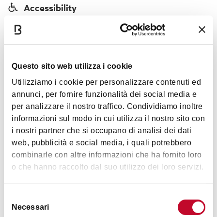
Accessibility
Easy access for disabled people
Questo sito web utilizza i cookie
Timetables
Utilizziamo i cookie per personalizzare contenuti ed
annunci, per fornire funzionalità dei social media e
per analizzare il nostro traffico. Condividiamo inoltre
Thursday
5:00pm - 8:30pm
informazioni sul modo in cui utilizza il nostro sito con
i nostri partner che si occupano di analisi dei dati
Friday
5:00pm - 8:30pm
web, pubblicità e social media, i quali potrebbero
combinarle con altre informazioni che ha fornito loro
Saturday
3:00pm - 8:30pm
o che hanno raccolto dal suo utilizzo dei loro servizi.
Selezione
Necessari
del