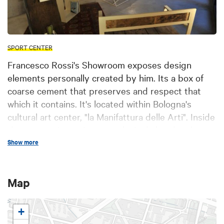
SPORT CENTER
Francesco Rossi's Showroom exposes design
elements personally created by him. Its a box of
coarse cement that preserves and respect that
which it contains. It's located within Bologna's
cultural art center, "la Manifattura delle Arti". Inside
there are unique pieces, exclusively handmade,
characterized by a mix of recycled materials and
Show more
minimalist iron structures.
Map
+