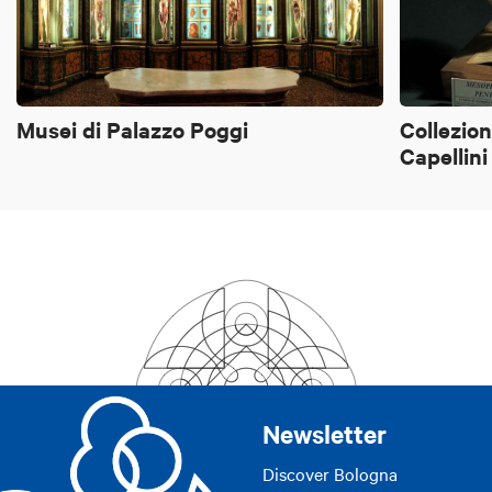
Musei di Palazzo Poggi
Collezion
Capellin
Newsletter
Discover Bologna