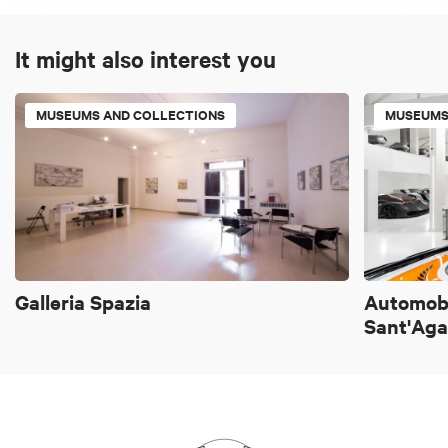
It might also interest you
MUSEUMS AND COLLECTIONS
MUSEUMS
Galleria Spazia
Automobi
Sant'Aga