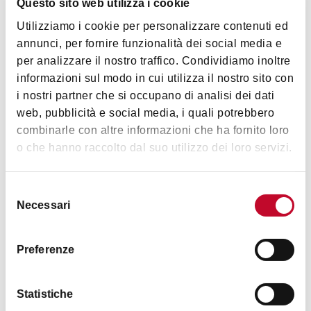
Questo sito web utilizza i cookie
Art & Culture
Utilizziamo i cookie per personalizzare contenuti ed
annunci, per fornire funzionalità dei social media e
per analizzare il nostro traffico. Condividiamo inoltre
informazioni sul modo in cui utilizza il nostro sito con
Timetables
i nostri partner che si occupano di analisi dei dati
web, pubblicità e social media, i quali potrebbero
combinarle con altre informazioni che ha fornito loro
o che hanno raccolto dal suo utilizzo dei loro servizi.
Saturday and Sunday from 10 a.m. to 12 p.m. and from 4 p.m.
to 6 p.m.
Selezione
Necessari
del
consenso
Images
Preferenze
Statistiche