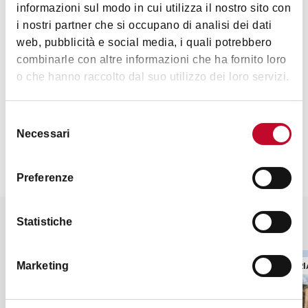
Art & Culture
informazioni sul modo in cui utilizza il nostro sito con
i nostri partner che si occupano di analisi dei dati
web, pubblicità e social media, i quali potrebbero
combinarle con altre informazioni che ha fornito loro
o che hanno raccolto dal suo utilizzo dei loro servizi.
Selezione
Contacts
Necessari
del
consenso
Preferenze
Statistiche
It might also interest you
INDUSTRIAL ARCHEOLOGY
INDUSTR
Marketing