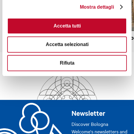
Mostra dettagli
Accetta tutti
Sostegno del Grassi
Serraglio
Accetta selezionati
Rifiuta
Newsletter
Discover Bologna
Welcome's newsletters and