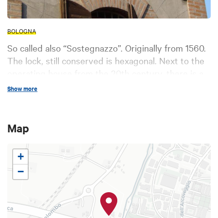
BOLOGNA
So called also “Sostegnazzo”. Originally from 1560.
The lock, still conserved is hexagonal. Next to the
operating house from the 20th century, there is a
paper factory that was producing paper until 1950.
Show more
Map
+
−