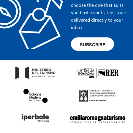
choose the one that suits
you best: events, tips, tours
delivered directly to your
inbox
SUBSCRIBE