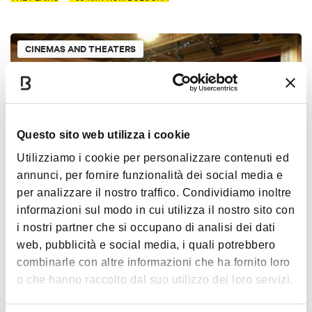
CINEMAS AND THEATERS
Questo sito web utilizza i cookie
Utilizziamo i cookie per personalizzare contenuti ed
annunci, per fornire funzionalità dei social media e
per analizzare il nostro traffico. Condividiamo inoltre
Teatro San Salvatore
informazioni sul modo in cui utilizza il nostro sito con
i nostri partner che si occupano di analisi dei dati
PIAZZA MAGGIORE - INDIPENDENZA
web, pubblicità e social media, i quali potrebbero
combinarle con altre informazioni che ha fornito loro
o che hanno raccolto dal suo utilizzo dei loro servizi.
CINEMAS AND THEATERS