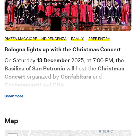
PIAZZA MAGGIORE - INDIPENDENZA
FAMILY
FREE ENTRY
Bologna lights up with the Christmas Concert
On Saturday
13 December
2025, at 7:00 PM, the
Basilica of San Petronio
will host the
Christmas
Concert
organized by
Confabitare
and
Confesercenti
and
CNA.
The evening will offer an emotional journey
Show more
through
gospel melodies and Christmas carols
,
thanks to the voices of the 60 choristers of the
Mass Choir formed by the
Spirituals Ensemble
Map
and the
Fano Gospel Choir
, with the voices of
Daniel Thomas
, director of the Mass Choir, and