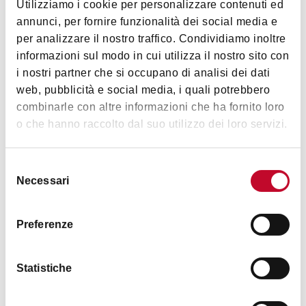
Timetables
Utilizziamo i cookie per personalizzare contenuti ed
annunci, per fornire funzionalità dei social media e
per analizzare il nostro traffico. Condividiamo inoltre
7:00 P.M.
informazioni sul modo in cui utilizza il nostro sito con
i nostri partner che si occupano di analisi dei dati
web, pubblicità e social media, i quali potrebbero
combinarle con altre informazioni che ha fornito loro
Images
o che hanno raccolto dal suo utilizzo dei loro servizi.
Selezione
Necessari
del
consenso
Preferenze
Statistiche