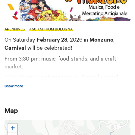
APENNINES
< 50 KM FROM BOLOGNA
On Saturday
February 28
, 2026
in
Monzuno
,
Carnival
will be celebrated!
From 3:30 pm: music, food stands, and a craft
market.
At 5:00 pm: a costume parade themed around
cartoons from the ’70s, ’80s, and ’90s.
Show more
Map
+