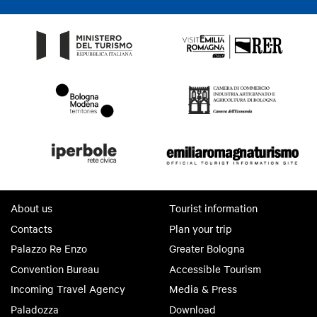
About us
Tourist information
Contacts
Plan your trip
Palazzo Re Enzo
Greater Bologna
Convention Bureau
Accessible Tourism
Incoming Travel Agency
Media & Press
Paladozza
Download