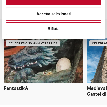
Accetta selezionati
It might also interest you
Rifiuta
CELEBRATIONS, ANNIVERSARIES
CELEBRAT
FantastikA
Medieval
Castel di