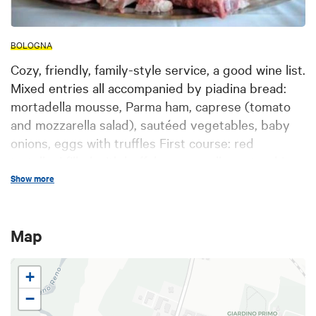
BOLOGNA
Cozy, friendly, family-style service, a good wine list.
Mixed entries all accompanied by piadina bread:
mortadella mousse, Parma ham, caprese (tomato
and mozzarella salad), sautéed vegetables, baby
onions, eggs with truffles First course: red
tortelloni filled with buffalo mozzarella sauteed in
butter and white truffle Secound course: chicken
Show more
liver, Florentine steaks, shoulder of veal, baked
suckling pig Dessert: exclusively homemade
Map
desserts
+
−