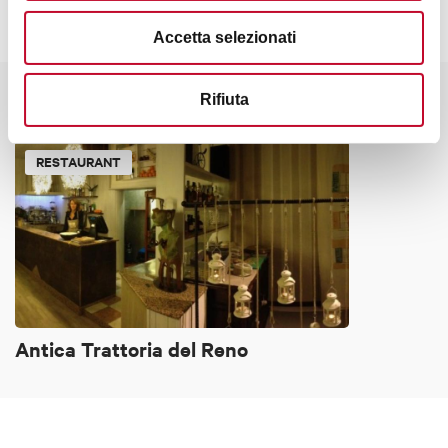
Accetta selezionati
Rifiuta
It might also interest you
RESTAURANT
Antica Trattoria del Reno