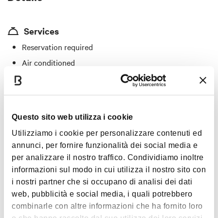
Services
Reservation required
Air conditioned
Private parking
Vegetarian/vegan menu
"A Bologna mangio bene" menu
Questo sito web utilizza i cookie
Specialties
Utilizziamo i cookie per personalizzare contenuti ed
annunci, per fornire funzionalità dei social media e
Piadina bread, eggs with truffles, red tortelloni with white
per analizzare il nostro traffico. Condividiamo inoltre
truffle, grilled meat, homemade desserts
informazioni sul modo in cui utilizza il nostro sito con
i nostri partner che si occupano di analisi dei dati
Price
web, pubblicità e social media, i quali potrebbero
From €20 to €30
combinarle con altre informazioni che ha fornito loro