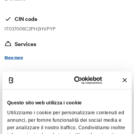
CIN code
IT037006C2PH2HVPYP
Services
Kitchen equipped with induction hob, microwave, fridge,
Show more
coffee maker, kettle, pots and pans. Bed linen. Bath towels.
Hairdryer. Underfloor heating and cooling with heat pump.
Two smart TVs and free Wifi Breakfast not included
Images
Animals accepted
no
Questo sito web utilizza i cookie
Utilizziamo i cookie per personalizzare contenuti ed
annunci, per fornire funzionalità dei social media e
per analizzare il nostro traffico. Condividiamo inoltre