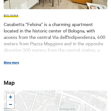
BOLOGNA
Casabetta “Felsina” is a charming apartment
located in the historic center of Bologna, with
access from the central Via dell'Indipendenza, 400
meters from Piazza Maggiore and in the opposite
direction 300 meters from the central station, a
few steps away is the bus stop. direct bus to the
Fair. Finished renovating in February 2020.
Show more
Map
+
−