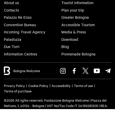
About us
Tourist information
Contacts
Plan your trip
Palazzo Re Enzo
Greater Bologna
Convention Bureau
Accessible Tourism
Incoming Travel Agency
Media & Press
Paladozza
Download
Due Torri
Blog
Information Centres
Promenade Bologna
Bologna Welcome
Privacy Policy
Cookie Policy
Accessibility
Terms of use
Terms of purchase
©2026 All rights reserved. Fondazione Bologna Welcome | Piazza del
Nettuno, 1, 40124 - Bologna | VAT No/Tax Code IT 04159281205 | REA:
BO - 573761 | Phone
+39 051 6583111
| Email:
info@bolognawelcome.it
|