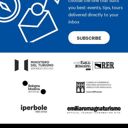
you best: events, tips, tours
delivered directly to your
inbox
SUBSCRIBE