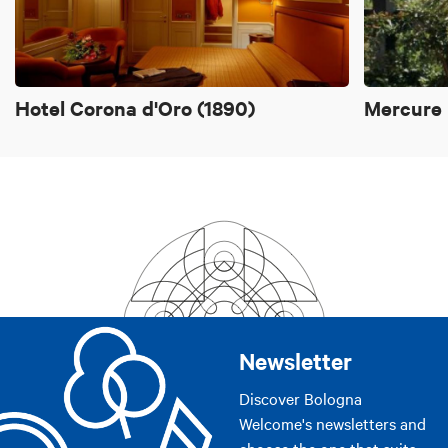
Hotel Corona d'Oro (1890)
Mercure 
Newsletter
Discover Bologna
Welcome's newsletters and
choose the one that suits